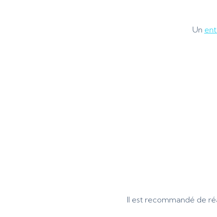
Un
ent
Il est recommandé de réa