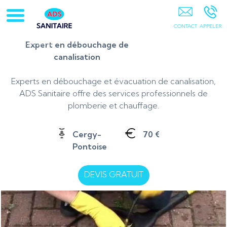
Artisan-Plombier-Chauffagiste-95-78-Chauffe-Eau-
Chaudière Gaz 78-Pontoise-Cergy-Osny-Vauréal-
Courdimanche-Jouy Le Moutier-Pierrelaye-Saint Ouen
Expert en débouchage de
L'aumone-Ennery-95
canalisation
Experts en débouchage et évacuation de canalisation,
ADS Sanitaire offre des services professionnels de
plomberie et chauffage.
Cergy-
70 €
Pontoise
DEVIS GRATUIT