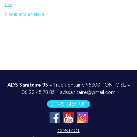
Prix
Plombier pierrelaye
ADS Sanitaire 95
- 1 rue Fontaine 95300 PONTOISE -
06 22 45 78 85
-
adssanitaire@gmail.com
DEVIS GRATUIT
CONTACT