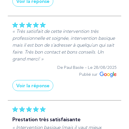
Voir la réponse
« Merci beaucoup pour cet avis chaleureux ? ! Je
suis ravi d’avoir pu vous aider rapidement. Je
reste disponible pour vos travaux de plomberie,
chauffage et débouchage canalisation. »
« Très satisfait de cette intervention très
professionnelle et soignée, intervention basique
De ADS Sanitaire 95 - Le 03/09/2025
mais il est bon de s'adresser à quelqu'un qui sait
faire. Très bon contact et bons conseils. Un
grand merci! »
De Paul Basile -
Le 28/08/2025
Publié sur
Voir la réponse
« Merci beaucoup pour votre retour positif ! ? Je
suis ravi que mon intervention en plomberie
vous ait donné entière satisfaction. Votre
confiance est très importante pour moi et me
prestation très satisfaisante
motive à toujours proposer un service de
« Intervention basique (mais il vaut mieux
plombier professionnel, soigné et de qualité.