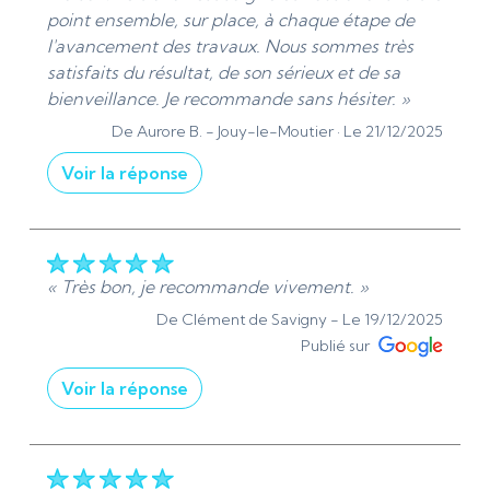
chantier. Merci pour votre confiance et votre
point ensemble, sur place, à chaque étape de
recommandation. »
l'avancement des travaux. Nous sommes très
De ADS Sanitaire 95 - Le 26/12/2025
satisfaits du résultat, de son sérieux et de sa
bienveillance. Je recommande sans hésiter. »
De Aurore B. -
Jouy-le-Moutier ·
Le 21/12/2025
Voir la réponse
« Merci beaucoup pour votre avis et expériences
client(e)s. Je suis ravis d'avoir eu l'opportunité de
travailler chez vous. Au plaisir de vous conseiller
ou de vous aider si besoin. »
« Très bon, je recommande vivement. »
De ADS Sanitaire 95 - Le 21/12/2025
De Clément de Savigny -
Le 19/12/2025
Publié sur
Voir la réponse
« Bonjour Monsieur De Savigny, Je vous remercie
sincèrement pour votre recommandation
enthousiaste. Votre satisfaction est ma priorité,