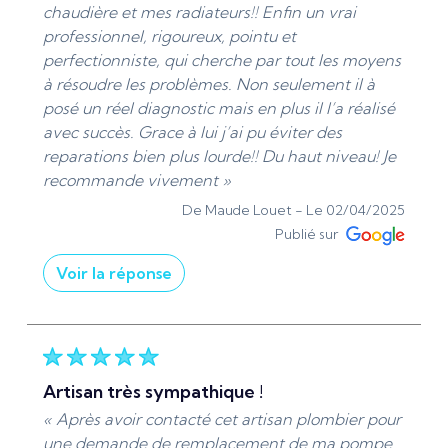
chaudière et mes radiateurs!! Enfin un vrai
De ADS Sanitaire 95 - Le 08/04/2025
professionnel, rigoureux, pointu et
perfectionniste, qui cherche par tout les moyens
à résoudre les problèmes. Non seulement il à
posé un réel diagnostic mais en plus il l’a réalisé
avec succès. Grace à lui j’ai pu éviter des
reparations bien plus lourde!! Du haut niveau! Je
recommande vivement »
De Maude Louet -
Le 02/04/2025
Publié sur
Voir la réponse
« Chère Madame Louet. Je vous remercie pour
vos aimables mots et suis ravis d'avoir pu
résoudre vos problèmes de chaudière et de
radiateurs. Je suis là pour vous offrir un service
artisan très sympathique !
professionnel et de haute qualité. N'hésitez pas
« Après avoir contacté cet artisan plombier pour
à me contacter pour toute autre assistance
une demande de remplacement de ma pompe