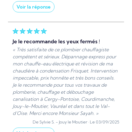
Voir la réponse
« Merci beaucoup pour votre avis ! Chez ADS
Sanitaire, je suis heureux de vous apporter un
service de plomberie et chauffage de qualité,
avec professionnalisme et passion. Je reste à
je le recommande les yeux fermés !
votre disposition pour tout dépannage
« Très satisfaite de ce plombier chauffagiste
plomberie, chauffe-eau ou débouchage
compétent et sérieux. Dépannage express pour
canalisation à Cergy-Pontoise et dans tout le
mon chauffe-eau électrique et révision de ma
Val-d’Oise (95). »
chaudière à condensation Frisquet. Intervention
De ADS Sanitaire 95 - Le 18/09/2025
impeccable, prix honnête et très bons conseils.
Je le recommande pour tous vos travaux de
plomberie, chauffage et débouchage
canalisation à Cergy-Pontoise, Courdimanche,
Jouy-le-Moutier, Vauréal et dans tout le Val-
d’Oise. Merci encore Monsieur Sayah. »
De Sylvie S. -
Jouy le Moutier ·
Le 03/09/2025