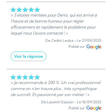
votre aimable retour. Il est toujours gratifiant de
savoir que mon professionnalisme et ma
réactivité ont su répondre à vos attentes. Votre
« 5 étoiles méritées pour Denis, qui est arrivé à
recommandation est très appréciée. N'hésitez
l'heure et de bonne humeur pour régler
pas à refaire appelle à moi si vous avez des
efficacement et rapidement le problème pour
besoins de plomberie à Vauréal, Jouy le Moutier,
lequel nous l'avons contacté ! »
Courdimancheet dans d'autres villes du Val
De Cedric Leuba -
Le 27/09/2025
d'Oise. Cordialement, Denis - Ads Sanitaire 95 |
Publié sur
Plomberie et chauffage - Installation et
Voir la réponse
dépannage »
« Merci Monsieur Leuba. Merci pour votre accueil
De ADS Sanitaire 95 - Le 14/10/2025
et votre confiance à mon égard. Nos échanges
ont été agréables. N'hésitez pas si vous avez des
soucis de plomberie et Chauffage J'Interviens
« Je recommande à 200 %. Un vrai professionnel
dans toutes les villes du Val-d’Oise 95 et les
comme on n'en trouve plus , très sympathique
Yvelines 78. Prenez soin de vous. ? »
de surcroît. Et passionné par son métier ! »
De ADS Sanitaire 95 - Le 27/09/2025
De Laurent Gaussin -
Le 18/09/2025
Publié sur