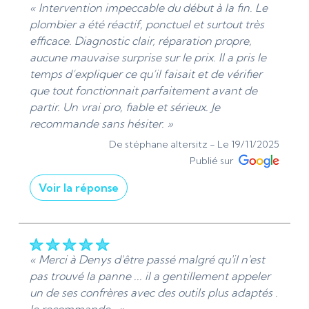
et c'est un plaisir de savoir que mon service vous
« Intervention impeccable du début à la fin. Le
a pleinement satisfait. Cordialement, Denis de
plombier a été réactif, ponctuel et surtout très
Ads Sanitaire 95 | Plomberie et chauffage -
efficace. Diagnostic clair, réparation propre,
Installation et dépannage »
aucune mauvaise surprise sur le prix. Il a pris le
temps d’expliquer ce qu’il faisait et de vérifier
De ADS Sanitaire 95 - Le 19/12/2025
que tout fonctionnait parfaitement avant de
partir. Un vrai pro, fiable et sérieux. Je
recommande sans hésiter. »
De stéphane altersitz -
Le 19/11/2025
Publié sur
Voir la réponse
« Bonjour. Je suis ravis d'apprendre que
l'intervention a répondu à vos attentes. La clarté
du diagnostic et la qualité du travail sont des
points que nous valorisons particulièrement.
« Merci à Denys d'être passé malgré qu'il n'est
Votre recommandation est très appréciée.
pas trouvé la panne ... il a gentillement appeler
Cordialement, Denis Plombier chauffagiste de
un de ses confrères avec des outils plus adaptés .
Ads Sanitaire 95 | Plomberie et chauffage -