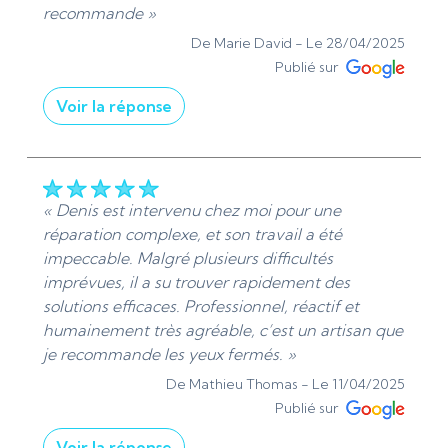
travail bien fait et l'honnêteté est
recommande »
particulièrement appréciée. Bien à vous, Denis
De Marie David -
Le 28/04/2025
Ads Sanitaire 95 | Plomberie et chauffage -
Publié sur
Installation et dépannage »
Voir la réponse
De ADS Sanitaire 95 - Le 06/05/2025
« Merci Madame David Je vous remercie pour
vos commentaires positifs sur mon service. Je
suis ravis d'avoir pu vous apporter une
intervention rapide et soignée, ainsi que des
« Denis est intervenu chez moi pour une
conseils excellents. Votre recommandation est
réparation complexe, et son travail a été
très appréciée. Merci également de m'avoir
impeccable. Malgré plusieurs difficultés
accordé votre confiance; Ce qui n'est pas
imprévues, il a su trouver rapidement des
forcément évident à notre époque.
solutions efficaces. Professionnel, réactif et
Cordialement, Denis Ads Sanitaire 95 |
humainement très agréable, c’est un artisan que
Plomberie et chauffage - Installation et
je recommande les yeux fermés. »
dépannage »
De Mathieu Thomas -
Le 11/04/2025
De ADS Sanitaire 95 - Le 28/04/2025
Publié sur
Voir la réponse