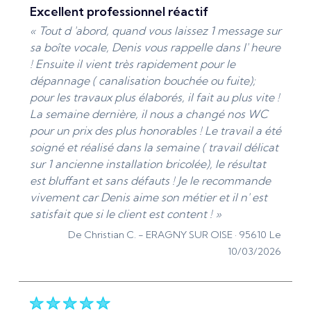
mon travail ait été à la hauteur de vos attentes.
excellent professionnel réactif
La réactivité et le conseil font partie de mes
« Tout d 'abord, quand vous laissez 1 message sur
priorités pour chaque intervention en plomberie
sa boîte vocale, Denis vous rappelle dans l' heure
et chauffage. Ce sera un plaisir de vous
! Ensuite il vient très rapidement pour le
accompagner à nouveau pour vos futurs travaux,
dépannage ( canalisation bouchée ou fuite);
que ce soit pour un dépannage, une installation
pour les travaux plus élaborés, il fait au plus vite !
ou l’entretien de vos équipements. À très
La semaine dernière, il nous a changé nos WC
bientôt chez ADS SANITAIRE, votre plombier
pour un prix des plus honorables ! Le travail a été
chauffagiste de confiance à Pontoise et dans
soigné et réalisé dans la semaine ( travail délicat
tout le secteur du Val-d’Oise ? »
sur 1 ancienne installation bricolée), le résultat
De ADS Sanitaire 95 - Le 19/03/2026
est bluffant et sans défauts ! Je le recommande
vivement car Denis aime son métier et il n' est
satisfait que si le client est content ! »
De Christian C. -
ERAGNY SUR OISE · 95610
Le
10/03/2026