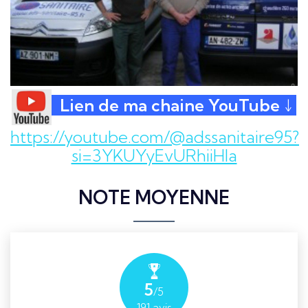
Lien de ma chaine YouTube ↓
https://youtube.com/@adssanitaire95?
si=3YKUYyEvURhiiHla
NOTE MOYENNE
5
/5
191
avis