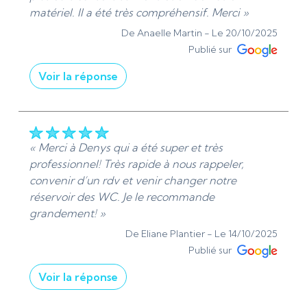
poursuivre dans cette voie. Cordialement, Denis
matériel. Il a été très compréhensif. Merci »
de Ads Sanitaire 95 | Plombier et Chauffagiste -
De Anaelle Martin -
Le 20/10/2025
Installation et dépannage »
Publié sur
De ADS Sanitaire 95 - Le 24/10/2025
Voir la réponse
« Bonjour Madame Martin, Je vous remercie
sincèrement pour votre retour positif. Il est
gratifiant de savoir que les conseils prodigués en
plomberie ont été utiles et que l’attention portée
« Merci à Denys qui a été super et très
à vos besoins a été appréciée. :) Cordialement,
professionnel! Très rapide à nous rappeler,
Denis de Ads Sanitaire 95 | Plomberie et
convenir d’un rdv et venir changer notre
chauffage - Installation et dépannage »
réservoir des WC. Je le recommande
grandement! »
De ADS Sanitaire 95 - Le 20/10/2025
De Eliane Plantier -
Le 14/10/2025
Publié sur
Voir la réponse
« Bonjour Eliane Plantier, Je vous remercie pour