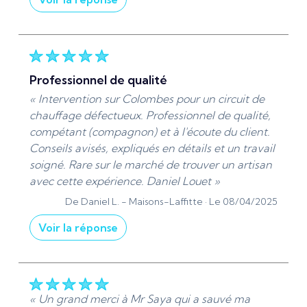
« Cher Mathieu Thomas, Je suis ravis d'avoir pu
résoudre votre problème de manière efficace.
Votre satisfaction est ma priorité. Je m'efforce
toujours d'offrir un service professionnel et
professionnel de qualité
réactif. Merci pour votre recommandation
« Intervention sur Colombes pour un circuit de
chaleureuse, cela compte beaucoup pour moi.
chauffage défectueux. Professionnel de qualité,
Cordialement, Denis Ads Sanitaire 95 |
compétant (compagnon) et à l'écoute du client.
Plomberie et chauffage - Installation et
Conseils avisés, expliqués en détails et un travail
dépannage »
soigné. Rare sur le marché de trouver un artisan
De ADS Sanitaire 95 - Le 11/04/2025
avec cette expérience. Daniel Louet »
De Daniel L. -
Maisons-Laffitte ·
Le 08/04/2025
Voir la réponse
« Deja, merci Monsieur Louet de m'avoir accordé
votre confiance pour effectuer les travaux de
réparations chauffage chez votre fille. Merci
également pour votre avis. :)) »
« Un grand merci à Mr Saya qui a sauvé ma