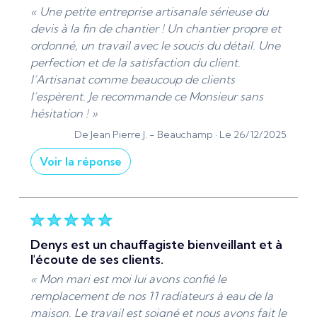
« Une petite entreprise artisanale sérieuse du
priorité, et vos mots récompensent notre
devis à la fin de chantier ! Un chantier propre et
engagement à fournir un travail sérieux et
ordonné, un travail avec le soucis du détail. Une
soigné. Au plaisir de vous accompagner à
perfection et de la satisfaction du client.
nouveau si besoin. Denis Sayah de l'entreprise
l’Artisanat comme beaucoup de clients
Ads Sanitaire. »
l’espèrent. Je recommande ce Monsieur sans
De ADS Sanitaire 95 - Le 13/01/2026
hésitation ! »
De Jean Pierre J. -
Beauchamp ·
Le 26/12/2025
Voir la réponse
« Un grand merci pour votre retour si positif et
détaillé. Je suis sincèrement ravis que mon
sérieux, la propreté du chantier et le souci du
détail aient été à la hauteur de vos attentes.
denys est un chauffagiste bienveillant et à
Votre satisfaction est au cœur de mon
l'écoute de ses clients.
engagement et reflète parfaitement ma vision
« Mon mari est moi lui avons confié le
de l’artisanat : un travail soigné, transparent et
remplacement de nos 11 radiateurs à eau de la
respectueux du client, du devis à la fin du
maison. Le travail est soigné et nous avons fait le