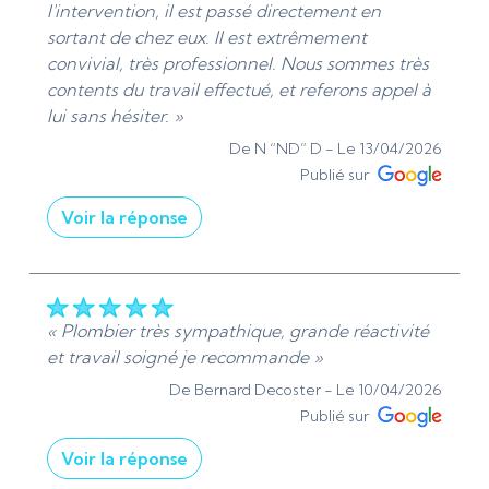
pour tout besoin en débouchage de canalisation,
l'intervention, il est passé directement en
dépannage plomberie ou urgence sanitaire dans
sortant de chez eux. Il est extrêmement
votre secteur ?. J’interviens rapidement pour tous
convivial, très professionnel. Nous sommes très
vos problèmes de WC bouché, évier ou
contents du travail effectué, et referons appel à
tuyauterie ? À très bientôt ? Cordialement, Denis
lui sans hésiter. »
de Ads Sanitaire 95 | Plomberie et chauffage -
De N “ND” D -
Le 13/04/2026
Installation et dépannage »
Publié sur
De ADS Sanitaire 95 - Le 16/04/2026
Voir la réponse
« Merci beaucoup pour votre retour chaleureux ?
Je suis ravi que l’intervention se soit déroulée
rapidement et que le remplacement de vos
robinets vous donne entière satisfaction. En tant
« Plombier très sympathique, grande réactivité
que plombier chauffagiste à Cergy-Pontoise, je
et travail soigné je recommande »
mets un point d’honneur à être réactif,
De Bernard Decoster -
Le 10/04/2026
professionnel et à offrir un service de qualité,
Publié sur
même lors d’interventions entre deux rendez-
Voir la réponse
vous. Votre recommandation est très appréciée
et m’encourage à continuer d’intervenir