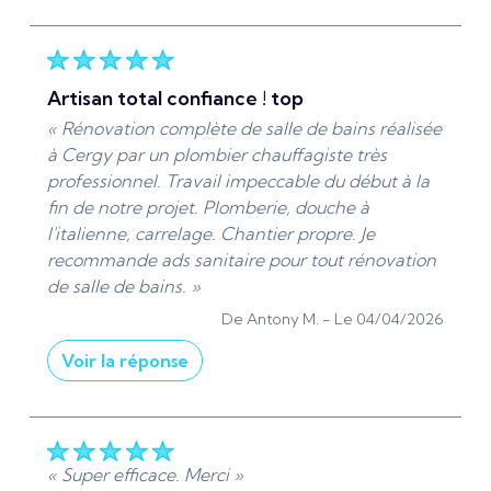
« Merci beaucoup pour votre retour positif ! ? Je
efficacement pour tous vos besoins en plomberie
suis ravi que mon intervention ait été à la
et chauffage à Cergy, Pontoise et leurs alentours.
hauteur de vos attentes. Je reste à votre
Au plaisir de vous accompagner de nouveau
disposition pour tout dépannage plomberie en
artisan total confiance ! top
pour vos futurs travaux de rénovations ou
urgence sur Cergy-Pontoise, avec la même
« Rénovation complète de salle de bains réalisée
dépannages ?? »
réactivité et le même souci du travail soigné. Au
à Cergy par un plombier chauffagiste très
plaisir de vous accompagner à nouveau en cas
De ADS Sanitaire 95 - Le 13/04/2026
professionnel. Travail impeccable du début à la
de besoin. :-) »
fin de notre projet. Plomberie, douche à
De ADS Sanitaire 95 - Le 10/04/2026
l'italienne, carrelage. Chantier propre. Je
recommande ads sanitaire pour tout rénovation
de salle de bains. »
De Antony M. -
Le 04/04/2026
Voir la réponse
« Merci pour votre confiance et nos échanges
afin de mener à bien votre projet. »
De ADS Sanitaire 95 - Le 04/04/2026
« Super efficace. Merci »