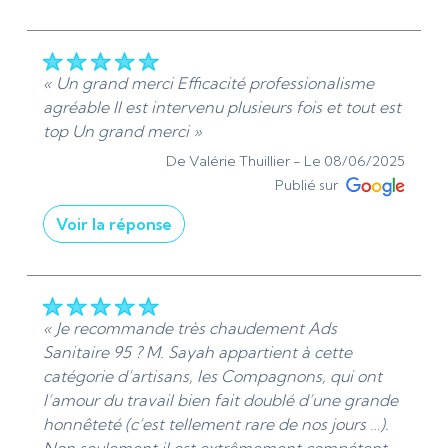
« Je vous remercie sincèrement pour vos
compliments et votre recommandation. Votre
satisfaction face à la qualité du travail, même
dans des conditions difficiles, m'encourage
« Un grand merci Efficacité professionalisme
grandement. Cordialement, Denis - Ads
agréable Il est intervenu plusieurs fois et tout est
Sanitaire 95 | Plomberie et chauffage -
top Un grand merci »
Installation et dépannage »
De Valérie Thuillier -
Le 08/06/2025
De ADS Sanitaire 95 - Le 16/06/2025
Publié sur
Voir la réponse
« Bonjour Madame Thuillier, Je suis ravis de vous
savoir aussi satisfait. Je vous remercie du fond du
cœur pour ces compliments ! Bien à vous. »
« Je recommande très chaudement Ads
De ADS Sanitaire 95 - Le 08/06/2025
Sanitaire 95 ? M. Sayah appartient à cette
catégorie d’artisans, les Compagnons, qui ont
l’amour du travail bien fait doublé d’une grande
honnêteté (c’est tellement rare de nos jours …).