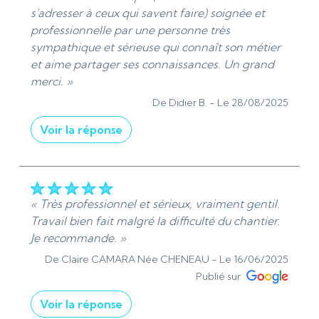
s'adresser à ceux qui savent faire) soignée et
N’hésitez pas à me recontacter pour tout besoin
professionnelle par une personne très
en dépannage plomberie, installation sanitaire,
sympathique et sérieuse qui connaît son métier
débouchage ou réparation. À bientôt et encore
et aime partager ses connaissances. Un grand
merci pour votre recommandation ! »
merci. »
De ADS Sanitaire 95 - Le 29/08/2025
De Didier B. -
Le 28/08/2025
Voir la réponse
« Merciiiii Monsieur pour votre retour
d'expérience. Bien à vous. »
De ADS Sanitaire 95 - Le 28/08/2025
« Très professionnel et sérieux, vraiment gentil.
Travail bien fait malgré la difficulté du chantier.
Je recommande. »
De Claire CAMARA Née CHENEAU -
Le 16/06/2025
Publié sur
Voir la réponse