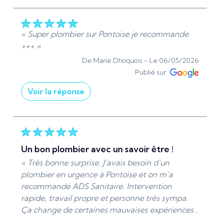
Chez ADS Sanitaire, nous mettons un point
d’honneur à intervenir rapidement dans tout le
Val-d’Oise (95) pour vos urgences de plomberie
« Super plombier sur Pontoise je recommande
et dépannage sanitaire. Nous sommes ravis
+++ »
d’avoir pu résoudre votre problème d’évacuation
De Marie Dhoquois -
Le 06/05/2026
des toilettes dans l’heure grâce à notre stock de
Publié sur
pièces disponible immédiatement. Votre
Voir la réponse
satisfaction est notre priorité. À bientôt pour
tous vos besoins en plomberie, débouchage et
« Bonjour Marie Dhoquois, Merci beaucoup pour
dépannage sanitaire dans le 95. »
votre recommandation positive. Votre
satisfaction est une grande source de motivation
De ADS Sanitaire 95 - Le 12/05/2026
pour continuer à offrir un service de qualité.
un bon plombier avec un savoir être !
Cordialement, Denys, Ads Sanitaire 95 |
« Très bonne surprise. J’avais besoin d’un
Plomberie et chauffage - Installation et
plombier en urgence à Pontoise et on m’a
dépannage »
recommandé ADS Sanitaire. Intervention
De ADS Sanitaire 95 - Le 06/05/2026
rapide, travail propre et personne très sympa.
Ça change de certaines mauvaises expériences…