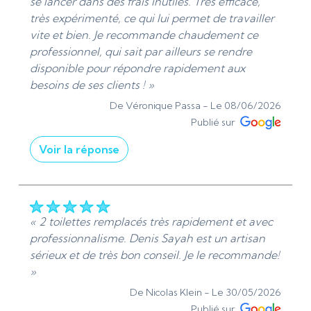
se lancer dans des frais inutiles. Très efficace,
très expérimenté, ce qui lui permet de travailler
vite et bien. Je recommande chaudement ce
professionnel, qui sait par ailleurs se rendre
disponible pour répondre rapidement aux
besoins de ses clients ! »
De Véronique Passa -
Le 08/06/2026
Publié sur
Voir la réponse
« Merci beaucoup pour votre avis et votre
confiance. Je suis ravis d'avoir pu vous
accompagner lors de notre intervention à
Valmondois pour le remplacement d'un tube en
« 2 toilettes remplacés très rapidement et avec
fonte percé, le remplacement de deux toilettes
professionnalisme. Denis Sayah est un artisan
ainsi que la réparation du vidage de votre bac à
sérieux et de très bon conseil. Je le recommande!
laver. La satisfaction de nos clients est notre
»
priorité, c'est pourquoi je veille toujours à
De Nicolas Klein -
Le 30/05/2026
proposer les solutions les plus adaptées sans
Publié sur