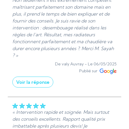
Non seulement il est extrêmement compétent
maîtrisant parfaitement son domaine mais en
plus, il prend le temps de bien expliquer et de
fournir des conseils. Je suis ravie de son
intervention : desembouage réalisé dans les
règles de l’art. Résultat, mes radiateurs
fonctionnent parfaitement et ma chaudière va
durer encore plusieurs années ?. Merci M. Sayah
? »
De valy Auvray -
Le 06/05/2025
Publié sur
Voir la réponse
« Merci Madame Auvray, Je vous remercie
vivement pour votre retour élogieux ! C'est avec
grand plaisir que je prend connaissance de votre
satisfaction concernant l'intervention et les
« Intervention rapide et soignée. Mais surtout
conseils reçus des travaix de désembouage
des conseils excellents. Rapport qualité prix
chauffage. Votre reconnaissance envers le
imbattable après plusieurs devis! Je