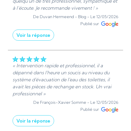
cordialement. Ads Sanitaire 95 | Plomberie et
quelqu’un de très professionnel, sympathique et
chauffage - Installation et dépannage »
à l’écoute. Je recommande vivement ! »
De ADS Sanitaire 95 - Le 14/05/2026
De Duvan Hermeend - Blog -
Le 12/05/2026
Publié sur
Voir la réponse
« Bonjour Duvan Hermeend. Je vous remercie
pour votre retour positif. Votre satisfaction est
une grande motivation pour continuer à offrir un
service de qualité. Merci pour votre
« Intervention rapide et professionnel, il a
recommandation demande dépannage
dépanné dans l'heure un soucis au niveau du
plomberie. Cordialement, Denis de Ads
système d'évacuation de l'eau des toilettes, il
Sanitaire 95 | Plomberie et chauffage -
avait les pièces de rechange en stock. Un vrai
Installation et dépannage »
professionnel »
De ADS Sanitaire 95 - Le 12/05/2026
De François-Xavier Somme -
Le 12/05/2026
Publié sur
Voir la réponse
« Merci pour votre retour et votre confiance.