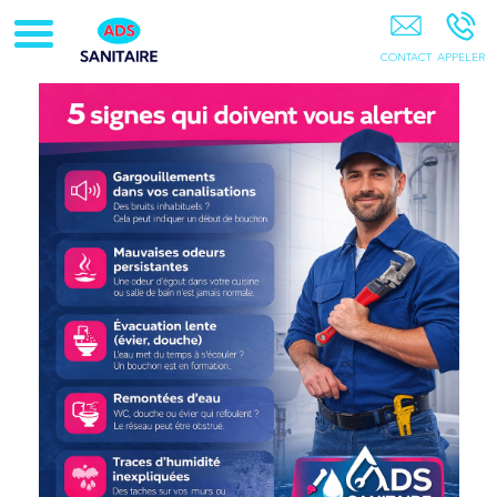
ADS Sanitaire 95 78-Pontoise-Cergy-Osny-Vauréal-
Courdimanche-Jouy Le Moutier-Pierrelaye-Saint Ouen
L'aumone-Ennery-95