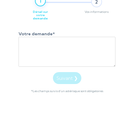
1
2
Détail sur
Vos informations
votre
demande
Votre demande
*
Suivant ❯
*Les champs suivis d'un astérisque sont obligatoires