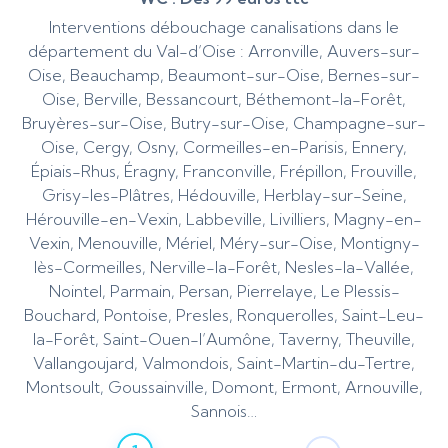
Interventions débouchage canalisations dans le
département du Val-d’Oise : Arronville, Auvers-sur-
Oise, Beauchamp, Beaumont-sur-Oise, Bernes-sur-
Oise, Berville, Bessancourt, Béthemont-la-Forêt,
Bruyères-sur-Oise, Butry-sur-Oise, Champagne-sur-
Oise, Cergy, Osny, Cormeilles-en-Parisis, Ennery,
Épiais-Rhus, Éragny, Franconville, Frépillon, Frouville,
Grisy-les-Plâtres, Hédouville, Herblay-sur-Seine,
Hérouville-en-Vexin, Labbeville, Livilliers, Magny-en-
Vexin, Menouville, Mériel, Méry-sur-Oise, Montigny-
lès-Cormeilles, Nerville-la-Forêt, Nesles-la-Vallée,
Nointel, Parmain, Persan, Pierrelaye, Le Plessis-
Bouchard, Pontoise, Presles, Ronquerolles, Saint-Leu-
la-Forêt, Saint-Ouen-l’Aumône, Taverny, Theuville,
Vallangoujard, Valmondois, Saint-Martin-du-Tertre,
Montsoult, Goussainville, Domont, Ermont, Arnouville,
Sannois…