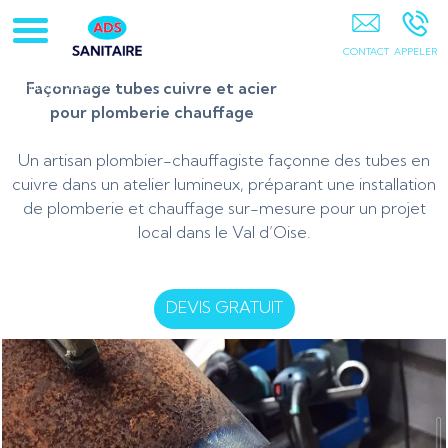
Artisan-Plombier-Chauffagiste-95-78-Chauffe-Eau-
Chaudière Gaz 78-Pontoise-Cergy-Osny-Vauréal-
Courdimanche-Jouy Le Moutier-Pierrelaye-Saint Ouen
Façonnage tubes cuivre et acier
L'aumone-Ennery-95
pour plomberie chauffage
Un artisan plombier-chauffagiste façonne des tubes en
cuivre dans un atelier lumineux, préparant une installation
de plomberie et chauffage sur-mesure pour un projet
local dans le Val d’Oise.
DEVIS GRATUIT