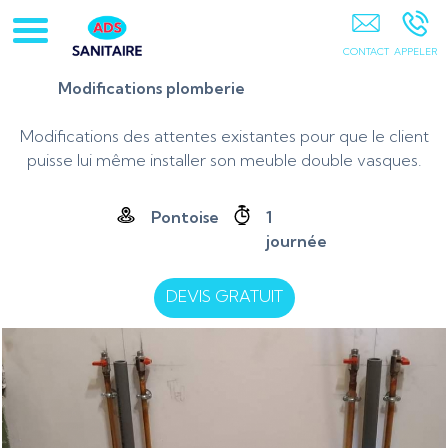
ADS Sanitaire 95 78-Pontoise-Cergy-Osny-Vauréal-
Courdimanche-Jouy Le Moutier-Pierrelaye-Saint Ouen
L'aumone-Ennery-95
Modifications plomberie
Modifications des attentes existantes pour que le client
puisse lui même installer son meuble double vasques.
Pontoise
1
journée
DEVIS GRATUIT