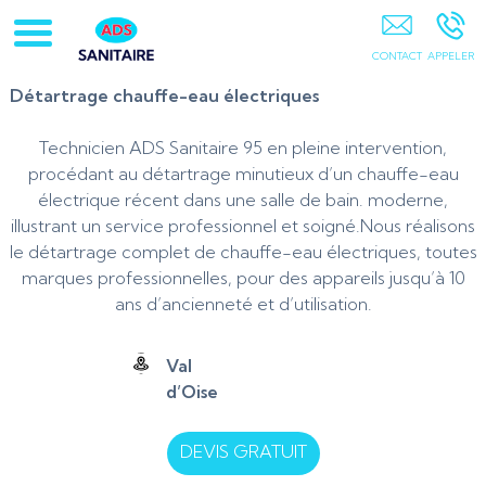
ADS Sanitaire 95 78-Pontoise-Cergy-Osny-Vauréal-
Courdimanche-Jouy Le Moutier-Pierrelaye-Saint Ouen
L'aumone-Ennery-95
Détartrage chauffe-eau électriques
Technicien ADS Sanitaire 95 en pleine intervention,
procédant au détartrage minutieux d’un chauffe-eau
électrique récent dans une salle de bain. moderne,
illustrant un service professionnel et soigné.Nous réalisons
le détartrage complet de chauffe-eau électriques, toutes
marques professionnelles, pour des appareils jusqu’à 10
ans d’ancienneté et d’utilisation.
Val
d’Oise
DEVIS GRATUIT