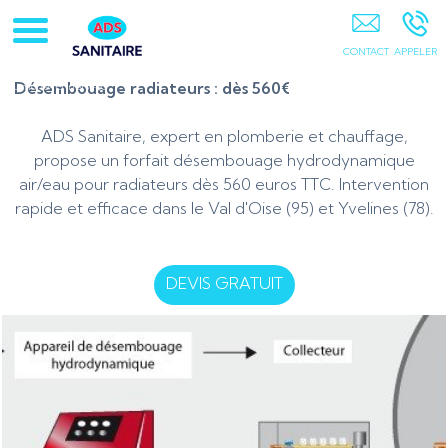
Artisan-Plombier-Chauffagiste-95-78-Chauffe-Eau-
Chaudière Gaz 78-Pontoise-Cergy-Osny-Vauréal-
Courdimanche-Jouy Le Moutier-Pierrelaye-Saint Ouen
Désembouage radiateurs : dès 560€
L'aumone-Ennery-95
ADS Sanitaire, expert en plomberie et chauffage,
propose un forfait désembouage hydrodynamique
air/eau pour radiateurs dès 560 euros TTC. Intervention
rapide et efficace dans le Val d'Oise (95) et Yvelines (78).
DEVIS GRATUIT