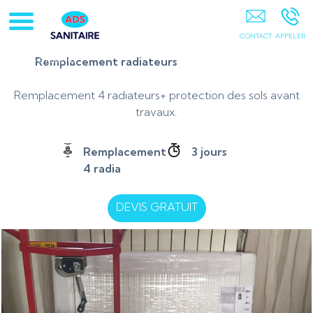
Artisan-Plombier-Chauffagiste-95-78-Chauffe-Eau-
Chaudière Gaz 78-Pontoise-Cergy-Osny-Vauréal-
Courdimanche-Jouy Le Moutier-Pierrelaye-Saint Ouen
Remplacement radiateurs
L'aumone-Ennery-95
Remplacement 4 radiateurs+ protection des sols avant
travaux.
Remplacement
3 jours
4 radia
DEVIS GRATUIT